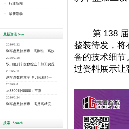
行业新闻
最新活动
第 138 
最新资讯 New
整装待发，将在 
2026/7/22
刹车盘数控磨床：高刚性、高效
备
的技术细节。
2026/7/16
双刀位刹车盘数控立车加工实况
过资料展示让
2026/7/11
刹车盘数控立车 单刀位粗精一
2026/7/4
从3300到40000：亨嘉
2026/6/24
刹车盘数控磨床：满足高精度、
搜索 Search