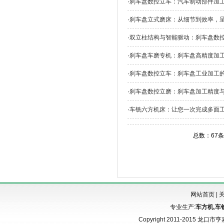
·
刹车盘数控立车：汽车制动部件加
·
刹车盘立式磨床：从细节到效率，
·
双立柱结构与智能驱动：刹车盘数
·
刹车盘车磨专机：刹车盘高精度加
·
刹车盘数控立车：刹车盘工业加工
·
刹车盘数控立磨：刹车盘加工精度
·
车铣六方机床：让您一次完成多面
总数：67
网站首页
|
专业生产:
车方机
,
车
Copyright 2011-2015 龙口市