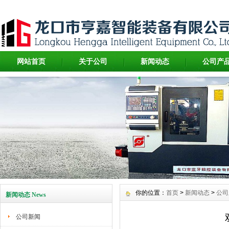
网站首页
关于公司
新闻动态
公司产
你的位置：
首页
>
新闻动态
>
公司
新闻动态 News
公司新闻