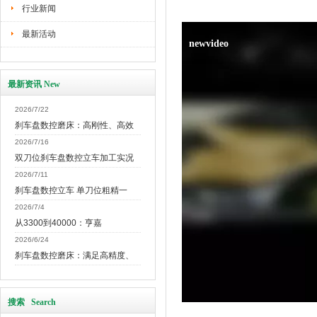
行业新闻
最新活动
最新资讯 New
2026/7/22
刹车盘数控磨床：高刚性、高效
2026/7/16
双刀位刹车盘数控立车加工实况
2026/7/11
刹车盘数控立车 单刀位粗精一
2026/7/4
从3300到40000：亨嘉
2026/6/24
刹车盘数控磨床：满足高精度、
搜索 Search