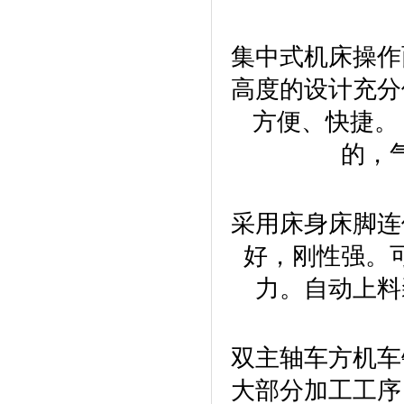
集中式机床操作
高度的设计充分
方便、快捷。
的，
采用床身床脚连
好，刚性强。
力。自动上料
双主轴车方机车
大部分加工工序